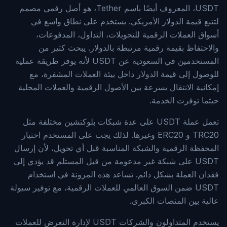
USDT، المعروف أيضًا باسم Tether، هو أصل رقمي مصمم
لتتبع قيمة الدولار الأمريكي. يستخدم على نطاق واسع في
أسواق العملات الرقمية للتحويلات، التداول، المدفوعات،
والاحتفاظ بقيمة رقمية مرتبطة بالدولار. يبحث كثير من
المستخدمين في السعودية عن USDT لأنه يوفر طريقة عملية
للوصول إلى قيمة الدولار داخل بيئة العملات المشفرة، مع
إمكانية الانتقال بسرعة بين الأصول الرقمية والعملات المحلية
حيثما توفرت الخدمة.
تعمل عملة USDT على عدة شبكات بلوكتشين مختلفة مثل
TRC20 و ERC20 وغيرها. لذلك يجب على المستخدم اختيار
المحفظة الرقمية والشبكة المناسبة قبل أي تحويل، لأن إرسال
USDT على شبكة غير مدعومة من قبل المستلم قد يؤدي إلى
فقدان العملة بشكل دائم. تساعد هذه المرونة في استخدام
USDT ضمن السوق العالمي للعملات الرقمية، مع توفير سيولة
عالية بين المنصات الكبرى.
يستخدم المتداولون والشركات USDT لإدارة التعرض للعملات