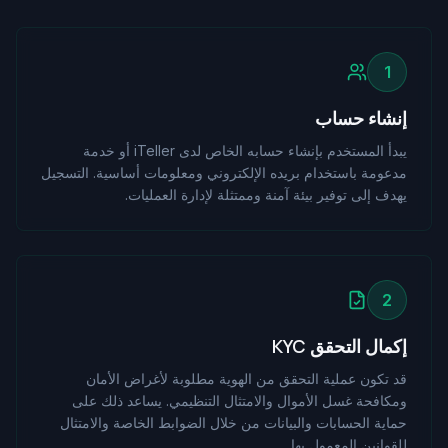
1
إنشاء حساب
يبدأ المستخدم بإنشاء حسابه الخاص لدى iTeller أو خدمة
مدعومة باستخدام بريده الإلكتروني ومعلومات أساسية. التسجيل
يهدف إلى توفير بيئة آمنة وممتثلة لإدارة العمليات.
2
إكمال التحقق KYC
قد تكون عملية التحقق من الهوية مطلوبة لأغراض الأمان
ومكافحة غسل الأموال والامتثال التنظيمي. يساعد ذلك على
حماية الحسابات والبيانات من خلال الضوابط الخاصة والامتثال
للقوانين المعمول بها.