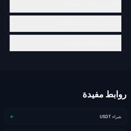
ما الفرق بين USDT و Tether؟
هل توجد رسوم عند شراء USDT؟
هل يمكن بيع USDT بعد الشراء؟
روابط مفيدة
شراء USDT