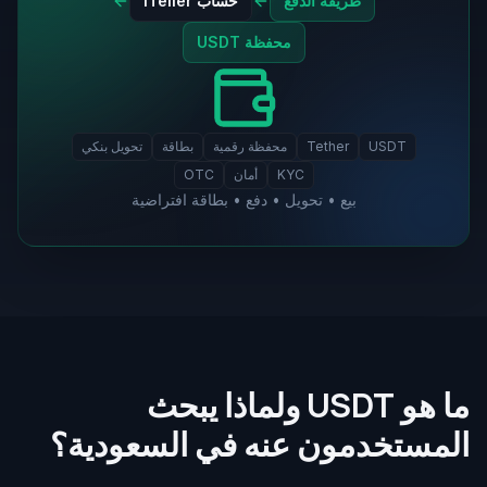
طريقة الدفع
حساب iTeller
محفظة USDT
USDT
Tether
محفظة رقمية
بطاقة
تحويل بنكي
KYC
أمان
OTC
بيع • تحويل • دفع • بطاقة افتراضية
ما هو USDT ولماذا يبحث
المستخدمون عنه في السعودية؟