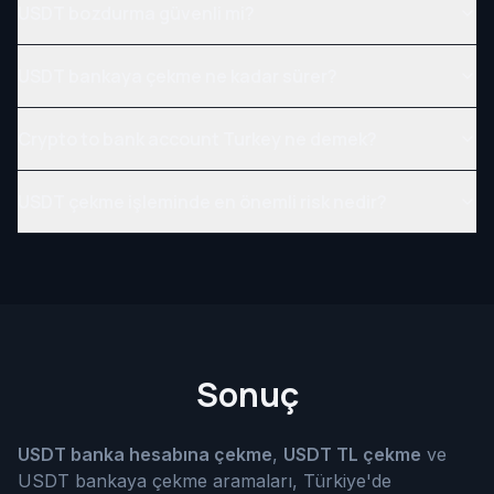
USDT bozdurma güvenli mi?
USDT bankaya çekme ne kadar sürer?
Crypto to bank account Turkey ne demek?
USDT çekme işleminde en önemli risk nedir?
Sonuç
USDT banka hesabına çekme
,
USDT TL çekme
ve
USDT bankaya çekme aramaları, Türkiye'de