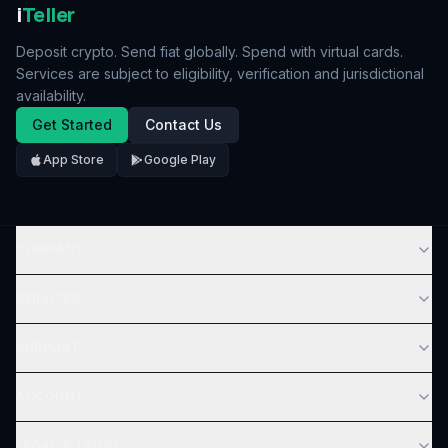
i
Teller
Deposit crypto. Send fiat globally. Spend with virtual cards.
Services are subject to eligibility, verification and jurisdictional
availability.
Get Started
Contact Us
App Store
Google Play
COMPANY
SERVICES
SUPPORT
ACCOUNT
LEGAL & TRUST