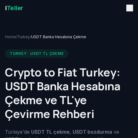
i
Teller
Home
/
Turkey
/
USDT Banka Hesabına Çekme
TURKEY · USDT TL ÇEKME
Crypto to Fiat Turkey:
USDT Banka Hesabına
Çekme ve TL'ye
Çevirme Rehberi
Türkiye'de
USDT TL çekme
,
USDT bozdurma
ve