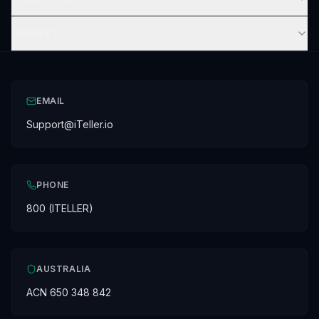
CONNECT
EMAIL
Support@iTeller.io
PHONE
800 (ITELLER)
AUSTRALIA
ACN 650 348 842