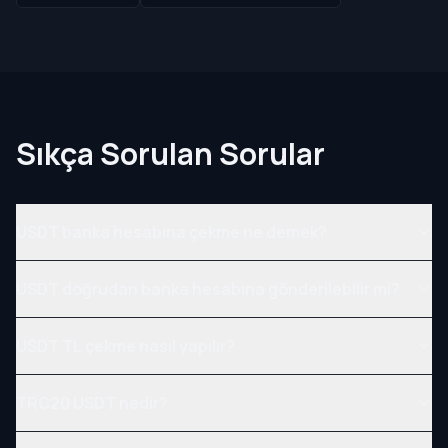
Sıkça Sorulan Sorular
USDT banka hesabına çekme ne demek?
USDT doğrudan banka hesabına gönderilebilir mi?
USDT TL çekme nasıl yapılır?
TRC20 USDT nedir?