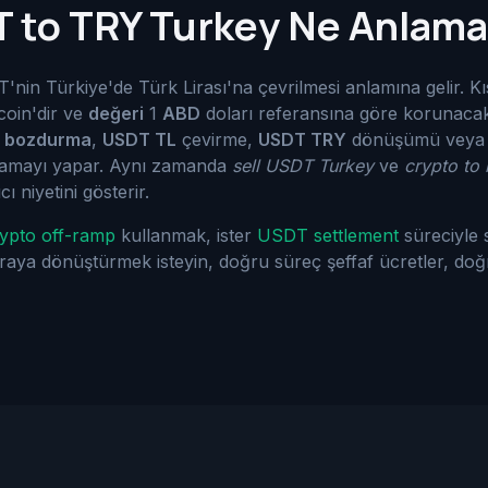
 to TRY Turkey Ne Anlama
'nin Türkiye'de Türk Lirası'na çevrilmesi anlamına gelir. K
coin'dir ve
değeri
1
ABD
doları referansına göre korunacak 
 bozdurma
,
USDT TL
çevirme,
USDT TRY
dönüşümü vey
 aramayı yapar. Aynı zamanda
sell USDT Turkey
ve
crypto to
ı niyetini gösterir.
ypto off-ramp
kullanmak, ister
USDT settlement
süreciyle 
paraya dönüştürmek isteyin, doğru süreç şeffaf ücretler, d