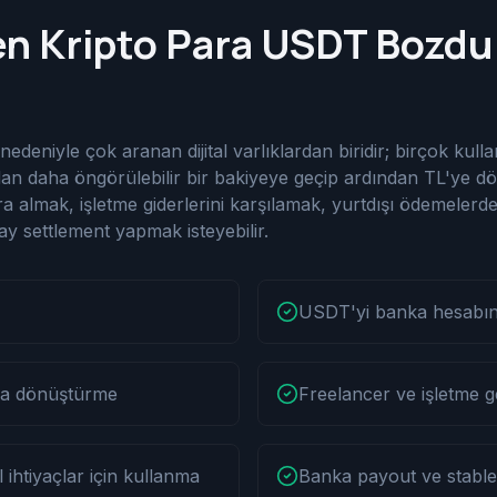
en Kripto Para USDT Bozdu
deniyle çok aranan dijital varlıklardan biridir; birçok kullan
dan daha öngörülebilir bir bakiyeye geçip ardından TL'ye dö
almak, işletme giderlerini karşılamak, yurtdışı ödemelerden
 settlement yapmak isteyebilir.
USDT'yi banka hesabın
aya dönüştürme
Freelancer ve işletme ge
l ihtiyaçlar için kullanma
Banka payout ve stablec