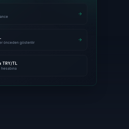
iance
L
ler önceden gösterilir
a TRY/TL
 hesabına