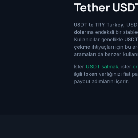
Tether USDT
USDT to TRY Turkey
, USDT
doları
na endeksli bir stable
Kullanıcılar genellikle
USDT
çekme
ihtiyaçları için bu
aramaları da benzer kullanıc
İster
USDT satmak
, ister
cr
ilgili
token
varlığınızı fiat 
payout adımlarını içerir.