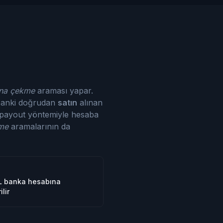
ına çekme
araması yapar.
sanki doğrudan
satın
alınan
a payout yöntemiyle hesaba
kme
aramalarının da
L banka hesabına
lir