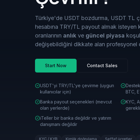
Türkiye'de USDT bozdurma, USDT TL ç
hesabına TRY/TL payout almak isteyen ku
oranlarının
anlık
ve
güncel
piyasa
koşul
değişebildiğini dikkate alan profesyonel 
Start Now
Contact Sales
USDT'yi TRY/TL'ye çevirme (uygun
Destek
kullanıcılar için)
BTC, 
Banka payout seçenekleri (mevcut
KYC, A
olan yerlerde)
gerekli
iTeller bir banka değildir ve yatırım
danışmanı değildir
KYC / KYB
Kimlik doğrulama
Şeffaf ücretler