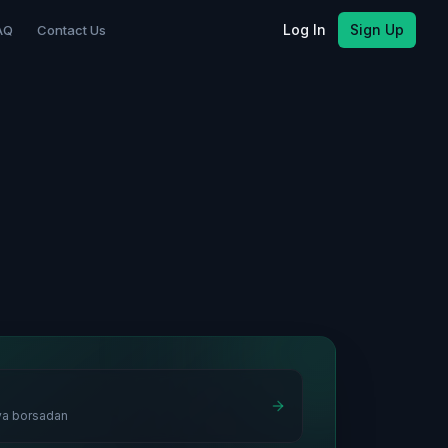
Log In
Sign Up
AQ
Contact Us
ya borsadan