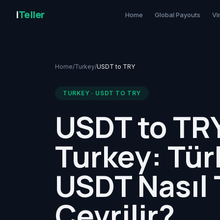
i
Teller
Home
Global Payouts
Vi
Home
/
Turkey
/
USDT to TRY
TURKEY · USDT TO TRY
USDT to TR
Turkey: Tür
USDT Nasıl 
Çevrilir?