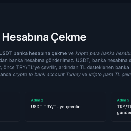
 Hesabına Çekme
USDT banka hesabına çekme
ve
kripto para banka hesab
dan banka hesabına gönderilmez. USDT, banka hesabına 
ez; önce TRY/TL'ye çevrilir, ardından TL desteklenen bank
amanda
crypto to bank account Turkey
ve
kripto para TL çe
Adım
2
Adım
3
USDT TRY/TL'ye çevrilir
TRY/T
gönderi