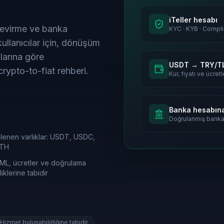
iTeller hesabı
evirme ve banka
KYC · KYB · Compl
llanıcılar için, dönüşüm
larına göre
USDT → TRY/T
crypto-to-fiat rehberi.
Kur, fiyatı ve ücret
Banka hesabın
Doğrulanmış banka
lenen varlıklar: USDT, USDC,
ETH
ML, ücretler ve doğrulama
liklerine tabidir
Hizmet bulunabilirliğine tabidir