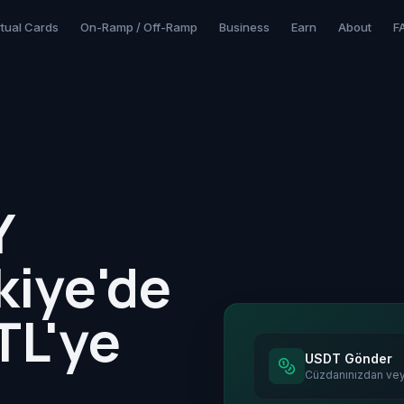
rtual Cards
On-Ramp / Off-Ramp
Business
Earn
About
F
Y
kiye'de
TL'ye
USDT Gönder
Cüzdanınızdan ve