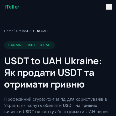
i
Teller
Home
/
Ukraine
/
USDT to UAH
UKRAINE · USDT TO UAH
USDT to UAH Ukraine:
Як продати USDT та
отримати гривню
Професійний crypto-to-fiat гід для користувачів в
Україні, які хочуть обміняти
USDT на гривню
,
вивести
USDT на карту
або отримати UAH через