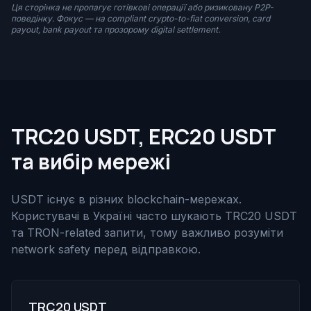
Ця сторінка не пропагує готівкові операції або ризиковану P2P-
поведінку. Фокус — на compliant crypto-to-fiat conversion, card
payout, bank payout та прозорому digital settlement.
TRC20 USDT, ERC20 USDT
та вибір мережі
USDT існує в різних blockchain-мережах.
Користувачі в Україні часто шукають TRC20 USDT
та TRON-related запити, тому важливо розуміти
network safety перед відправкою.
TRC20 USDT