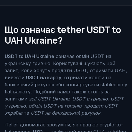
Що означає tether USDT to
UAH Ukraine?
USDT to UAH Ukraine
означає обмін USDT на
українську гривню. Користувачі шукають цей
запит, коли хочуть продати USDT, отримати UAH,
вивести
USDT на карту
, отримати кошти на
банківський рахунок або конвертувати stablecoin у
fiat валюту. Подібний намір також стоїть за
запитами
sell USDT Ukraine
,
USDT в гривню
,
USDT
у гривню
,
обмін USDT на гривню
,
продати USDT
Україна
та
USDT на банківський рахунок
.
iTeller допомагає зрозуміти, як працює crypto-to-
fiat процес:
USD
— це фіатний долар США, а
tether