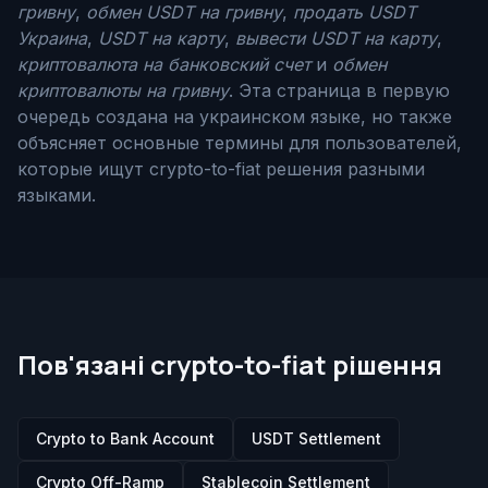
гривну
,
обмен USDT на гривну
,
продать USDT
Украина
,
USDT на карту
,
вывести USDT на карту
,
криптовалюта на банковский счет
и
обмен
криптовалюты на гривну
. Эта страница в первую
очередь создана на украинском языке, но также
объясняет основные термины для пользователей,
которые ищут crypto-to-fiat решения разными
языками.
Пов'язані crypto-to-fiat рішення
Crypto to Bank Account
USDT Settlement
Crypto Off-Ramp
Stablecoin Settlement