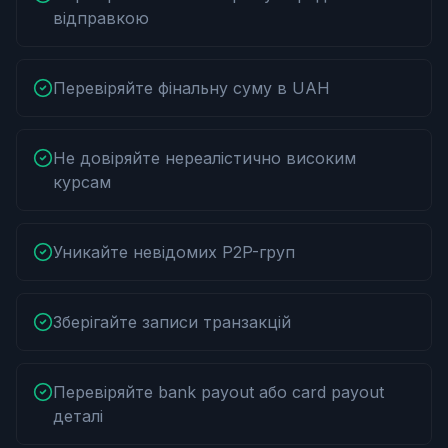
відправкою
Перевіряйте фінальну суму в UAH
Не довіряйте нереалістично високим
курсам
Уникайте невідомих P2P-груп
Зберігайте записи транзакцій
Перевіряйте bank payout або card payout
деталі