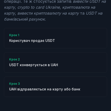
операції. Те ж стосується запитів
вивести USDT на
карту
,
crypto to card Ukraine
,
криптовалюта на
карту
,
вивести криптовалюту на карту
та
USDT на
банківський рахунок
.
Крок
1
Користувач продає USDT
Крок
2
USDT конвертується в UAH
Крок
3
UAH відправляється на карту або банк