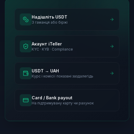
Надішліть USDT
З гаманця або біржі
Акаунт iTeller
KYC · KYB · Compliance
USDT → UAH
Курс і комісії показані заздалегідь
Card / Bank payout
На підтримувану карту чи рахунок